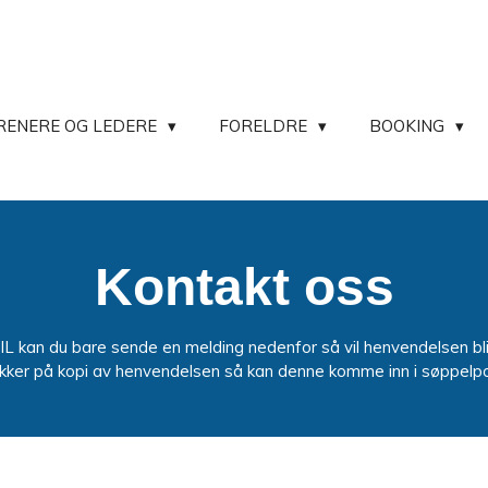
RENERE OG LEDERE
FORELDRE
BOOKING
Kontakt oss
L kan du bare sende en melding nedenfor så vil henvendelsen bli v
ykker på kopi av henvendelsen så kan denne komme inn i søppelp