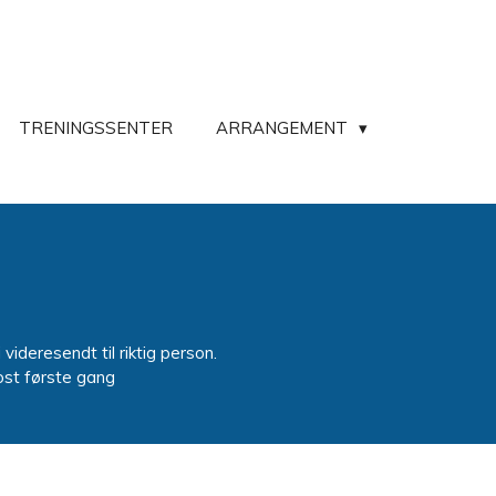
TRENINGSSENTER
ARRANGEMENT
ideresendt til riktig person.
ost første gang