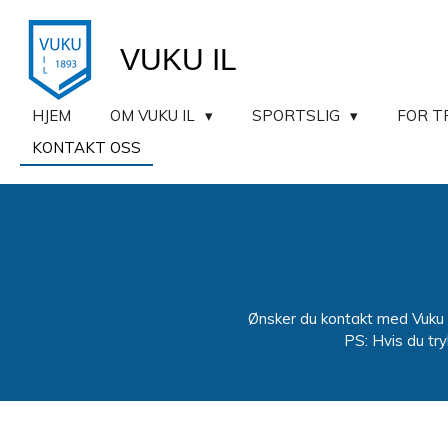
Gå
til
VUKU IL
hovedinnhold
HJEM
OM VUKU IL
SPORTSLIG
FOR T
KONTAKT OSS
Ønsker du kontakt med Vuku I
PS: Hvis du tr